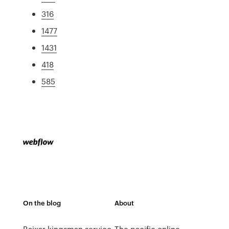
316
1477
1431
418
585
On the blog
About
Baixar kingsman serviço
The pacific online