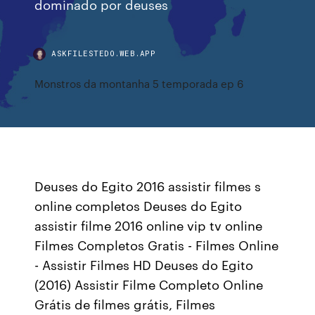
dominado por deuses
ASKFILESTEDO.WEB.APP
Monstros da montanha 5 temporada ep 6
Deuses do Egito 2016 assistir filmes s
online completos Deuses do Egito
assistir filme 2016 online vip tv online
Filmes Completos Gratis - Filmes Online
- Assistir Filmes HD Deuses do Egito
(2016) Assistir Filme Completo Online
Grátis de filmes grátis, Filmes