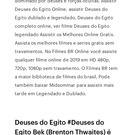
dominado por deuses e forças ocultas. Assistir
Deuses do Egito Online, assistir Deuses do
Egito dublado e legendado, Deuses do Egito
completo online, ver filme Deuses do Egito
legendado Assistir os Melhores Online Gratis.
Assista os melhores filmes e series gratis sem
travamentos. No Filmes BR Online você assiste
qualquer filme online de 2019 em HD 480p,
720p, 1080p sem travamento. O Filmes BR tem
a maior biblioteca de filmes do brasil, Pode
também baixar Midsommar para assistir mais
tarde em Legendado e Dublado.
Deuses do Egito #Deuses do
Egito Bek (Brenton Thwaites) é