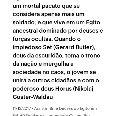
um mortal pacato que se
considera apenas mais um
soldado, e que vive em um Egito
ancestral dominado por deuses e
forças ocultas. Quando o
impiedoso Set (Gerard Butler),
deus da escuridão, toma o trono
da nação e mergulha a
sociedade no caos, o jovem se
unirá a outros cidadãos e com o
poderoso deus Horus (Nikolaj
Coster-Waldau
11/12/2017 · Assistir filme Deuses do Egito em
FullHD Dublado e Legendado Online. Bek