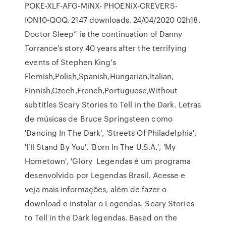
POKE-XLF-AFG-MiNX- PHOENiX-CREVERS-
ION10-QOQ. 2147 downloads. 24/04/2020 02h18.
Doctor Sleep” is the continuation of Danny
Torrance's story 40 years after the terrifying
events of Stephen King's
Flemish,Polish,Spanish,Hungarian,Italian,
Finnish,Czech,French,Portuguese,Without
subtitles Scary Stories to Tell in the Dark. Letras
de músicas de Bruce Springsteen como
'Dancing In The Dark', 'Streets Of Philadelphia',
'I'll Stand By You', 'Born In The U.S.A.', 'My
Hometown', 'Glory Legendas é um programa
desenvolvido por Legendas Brasil. Acesse e
veja mais informações, além de fazer o
download e instalar o Legendas. Scary Stories
to Tell in the Dark legendas. Based on the