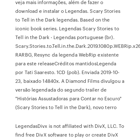
veja mais informações, além de fazer o
download e instalar o Legendas. Scary Stories
to Tell in the Dark legendas. Based on the
iconic book series. Legendas Scary Stories to
Tell in the Dark - Legendas portuguese (br).
Scary.Stories.to.Tell.in.the.Dark.2019.1080p.WEBRip.x2
RARBG, Resync da legenda WebRip existente
para este releaseCréditos mantidosLegenda
por Tati Saaresto. 1CD (pob). Enviada 2019-10-
23, baixado 14840x. A Diamond Films divulgou a
versão legendada do segundo trailer de
"Histórias Assustadoras para Contar no Escuro"
(Scary Stories to Tell in the Dark), novo terro
LegendasDivx is not affiliated with DivX, LLC. To
find free DivX software to play or create DivX