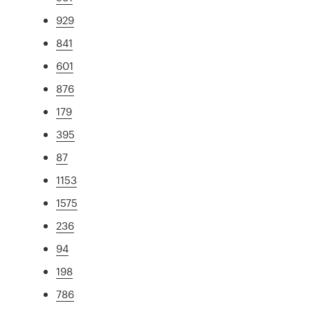
929
841
601
876
179
395
87
1153
1575
236
94
198
786