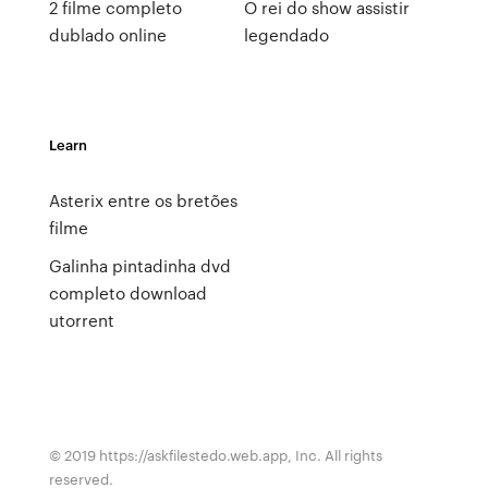
2 filme completo
O rei do show assistir
dublado online
legendado
Learn
Asterix entre os bretões
filme
Galinha pintadinha dvd
completo download
utorrent
© 2019 https://askfilestedo.web.app, Inc. All rights
reserved.