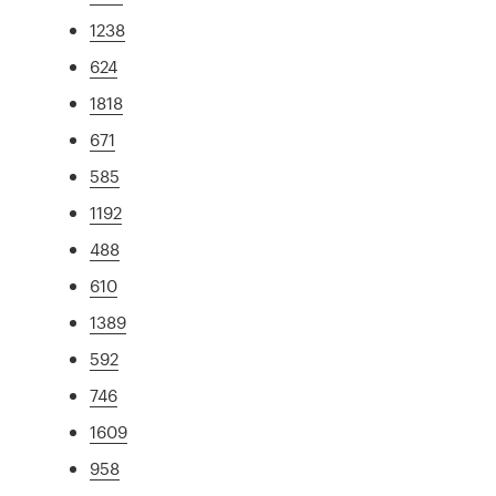
1238
624
1818
671
585
1192
488
610
1389
592
746
1609
958