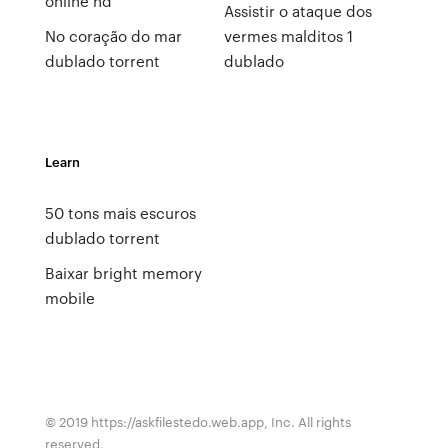
online hd
Assistir o ataque dos
No coração do mar
vermes malditos 1
dublado torrent
dublado
Learn
50 tons mais escuros
dublado torrent
Baixar bright memory
mobile
© 2019 https://askfilestedo.web.app, Inc. All rights
reserved.