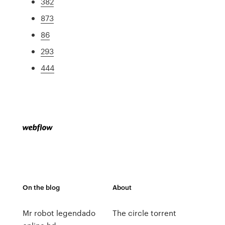
382
873
86
293
444
On the blog
About
Mr robot legendado
The circle torrent