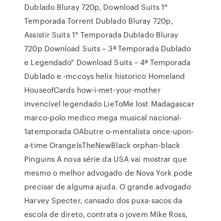
Dublado Bluray 720p, Download Suits 1°
Temporada Torrent Dublado Bluray 720p,
Assistir Suits 1° Temporada Dublado Bluray
720p Download Suits – 3ª Temporada Dublado
e Legendado" Download Suits – 4ª Temporada
Dublado e -mccoys helix historico Homeland
HouseofCards how-i-met-your-mother
invencível legendado LieToMe lost Madagascar
marco-polo medico mega musical nacional-
1atemporada OAbutre o-mentalista once-upon-
a-time OrangeIsTheNewBlack orphan-black
Pinguins A nova série da USA vai mostrar que
mesmo o melhor advogado de Nova York pode
precisar de alguma ajuda. O grande advogado
Harvey Specter, cansado dos puxa-sacos da
escola de direto, contrata o jovem Mike Ross,