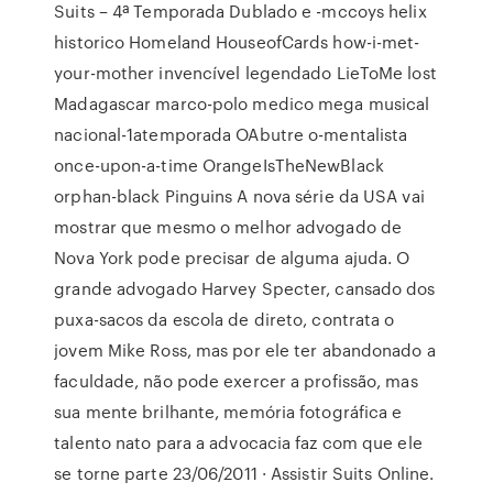
Suits – 4ª Temporada Dublado e -mccoys helix
historico Homeland HouseofCards how-i-met-
your-mother invencível legendado LieToMe lost
Madagascar marco-polo medico mega musical
nacional-1atemporada OAbutre o-mentalista
once-upon-a-time OrangeIsTheNewBlack
orphan-black Pinguins A nova série da USA vai
mostrar que mesmo o melhor advogado de
Nova York pode precisar de alguma ajuda. O
grande advogado Harvey Specter, cansado dos
puxa-sacos da escola de direto, contrata o
jovem Mike Ross, mas por ele ter abandonado a
faculdade, não pode exercer a profissão, mas
sua mente brilhante, memória fotográfica e
talento nato para a advocacia faz com que ele
se torne parte 23/06/2011 · Assistir Suits Online.