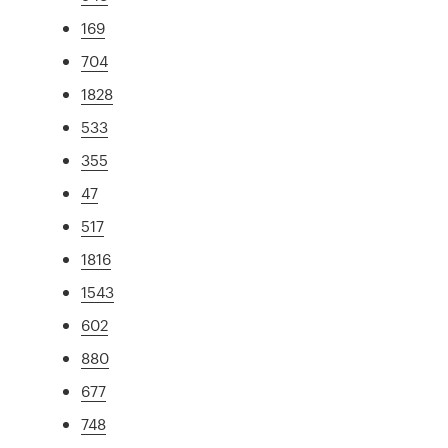
169
704
1828
533
355
47
517
1816
1543
602
880
677
748