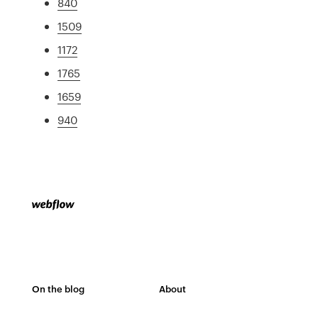
840
1509
1172
1765
1659
940
On the blog
About