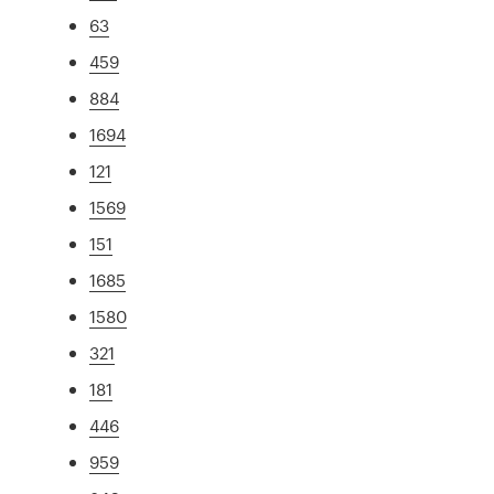
63
459
884
1694
121
1569
151
1685
1580
321
181
446
959