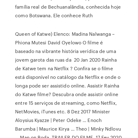
família real de Bechuanalândia, conhecida hoje
como Botswana. Ele conhece Ruth
Queen of Katwe) Elenco: Madina Nalwanga –
Phiona Mutesi David Oyelowo O filme é
baseado na vibrante história verídica de uma
jovem garota das ruas da 20 Jan 2020 Rainha
de Katwe tem na Netflix ? Confira se o filme
está disponível no catálogo da Netflix e onde o
longa pode ser assistido online. Assistir Rainha
do Katwe filme? Descubra onde assistir online
entre 15 serviços de streaming, como Netflix,
NetMovies, iTunes etc. 8 Dez 2017 Minister
Aloysius Kyazze | Peter Odeke … Enoch
Barumba | Maurice Kirya … Theo | Minky Ndlovu
… Man on Boda. TRAILER DO FILME 17 Fev 2020