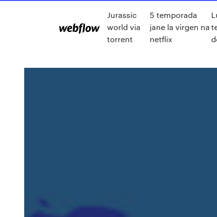
Jurassic
5 temporada
L
world via
jane la virgen na
t
torrent
netflix
d