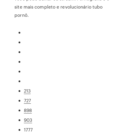
site mais completo e revolucionário tubo
pornô.
213
727
898
903
1777