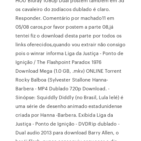
HOU Bluray 1080p Dual postem também em 3d
os cavaleiro do zodíacos dublado é claro.
Responder. Comentário por machado11 em
05/08 caros,por favor postem a parte 08,já
tentei fiz o download desta parte por todos os
links oferecidos,quando vou extrair não consigo
pois o winrar informa Liga da Justiça - Ponto de
Ignição / The Flashpoint Paradox 1976
Download Mega (1.0 GB, .mkv) ONLINE Torrent
Rocky Balboa (Sylvester Stallone Hanna-
Barbera - MP4 Dublado 720p Download. -
Sinópse: Squiddly Diddly (no Brasil, Lula lelé) é
uma série de desenho animado estadunidense
criada por Hanna -Barbera. Exibida Liga da
Justiça - Ponto de Ignição - DVDRip dublado -
Dual audio 2013 para download Barry Allen, o