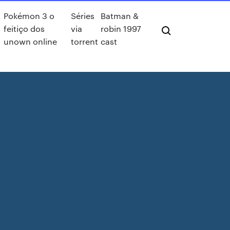
Pokémon 3 o
Séries
Batman &
feitiço dos
via
robin 1997
unown online
torrent
cast