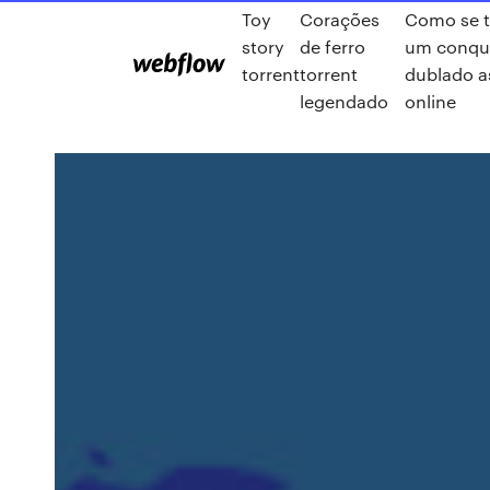
Toy
Corações
Como se t
story
de ferro
um conqu
torrent
torrent
dublado as
legendado
online