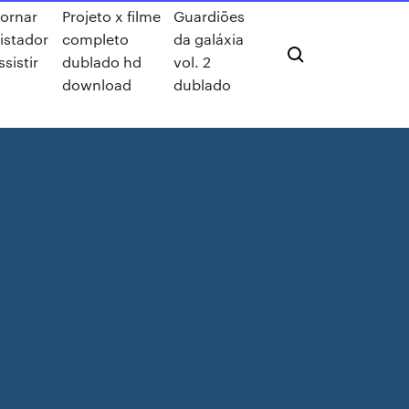
ornar
Projeto x filme
Guardiões
istador
completo
da galáxia
sistir
dublado hd
vol. 2
download
dublado