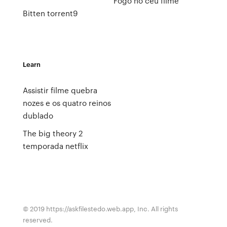
Fogo no céu filme
Bitten torrent9
Learn
Assistir filme quebra
nozes e os quatro reinos
dublado
The big theory 2
temporada netflix
© 2019 https://askfilestedo.web.app, Inc. All rights
reserved.