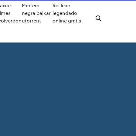
aixar
Pantera
Rei leao
ilmes
negra baixar
legendado
olverdon
utorrent
online gratis