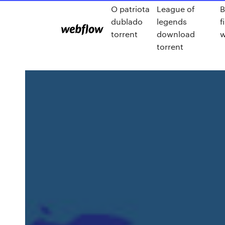
O patriota
League of
B
dublado
legends
f
torrent
download
w
torrent