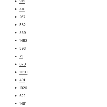
919
410
267
562
869
1493
593
71
670
1020
491
1926
622
1481