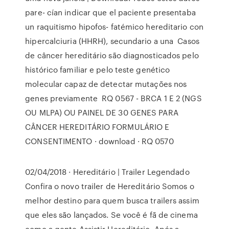
pare- cían indicar que el paciente presentaba
un raquitismo hipofos- fatémico hereditario con
hipercalciuria (HHRH), secundario a una Casos
de câncer hereditário são diagnosticados pelo
histórico familiar e pelo teste genético
molecular capaz de detectar mutações nos
genes previamente RQ 0567 - BRCA 1 E 2 (NGS
OU MLPA) OU PAINEL DE 30 GENES PARA
CÂNCER HEREDITÁRIO FORMULÁRIO E
CONSENTIMENTO · download · RQ 0570
02/04/2018 · Hereditário | Trailer Legendado
Confira o novo trailer de Hereditário Somos o
melhor destino para quem busca trailers assim
que eles são lançados. Se você é fã de cinema
como a gente Assistir Hereditário. Após a