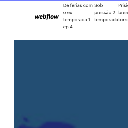
De ferias com
Sob
Pris
o ex
pressão 2
bre
temporada 1
temporada
torr
ep 4