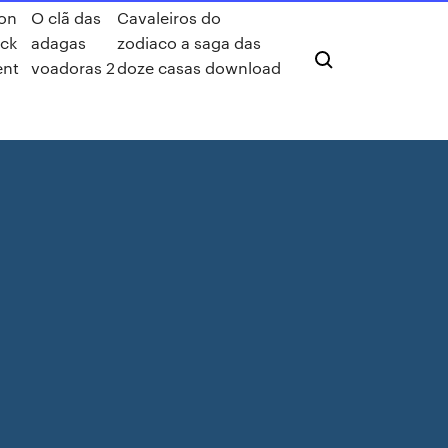
ion
O clã das
Cavaleiros do
ack
adagas
zodiaco a saga das
ent
voadoras 2
doze casas download