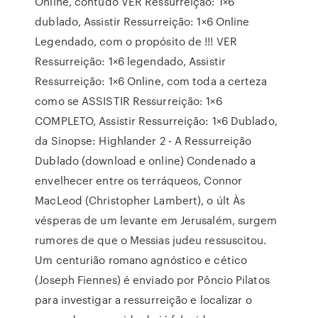
Online, contudo VER Ressurreição: 1×6
dublado, Assistir Ressurreição: 1×6 Online
Legendado, com o propósito de !!! VER
Ressurreição: 1×6 legendado, Assistir
Ressurreição: 1×6 Online, com toda a certeza
como se ASSISTIR Ressurreição: 1×6
COMPLETO, Assistir Ressurreição: 1×6 Dublado,
da Sinopse: Highlander 2 - A Ressurreição
Dublado (download e online) Condenado a
envelhecer entre os terráqueos, Connor
MacLeod (Christopher Lambert), o últ Às
vésperas de um levante em Jerusalém, surgem
rumores de que o Messias judeu ressuscitou.
Um centurião romano agnóstico e cético
(Joseph Fiennes) é enviado por Pôncio Pilatos
para investigar a ressurreição e localizar o