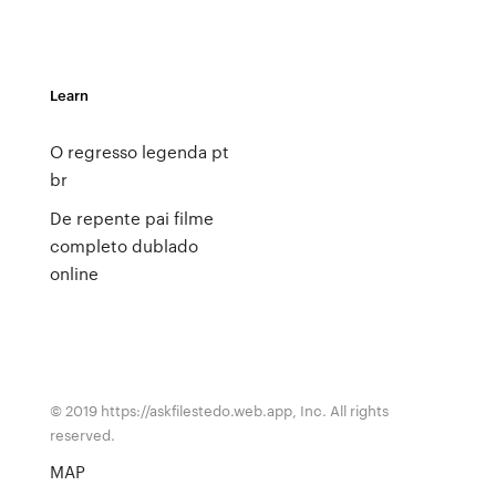
Learn
O regresso legenda pt
br
De repente pai filme
completo dublado
online
© 2019 https://askfilestedo.web.app, Inc. All rights
reserved.
MAP