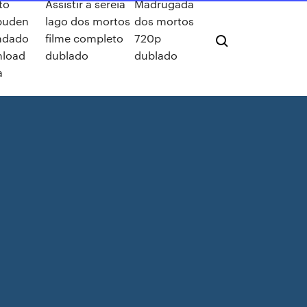
to
Assistir a sereia
Madrugada
puden
lago dos mortos
dos mortos
ndado
filme completo
720p
load
dublado
dublado
a