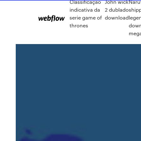
Classificação
John wick
Naru
indicativa da
2 dublado
ship
serie game of
download
lege
thrones
down
meg